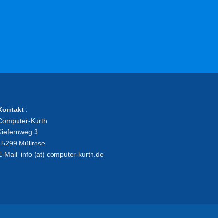
Kontakt
:
Computer-Kurth
Kiefernweg 3
15299 Müllrose
E-Mail: info (at) computer-kurth.de