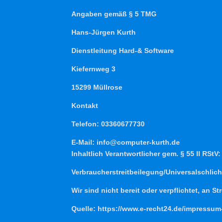
Angaben gemäß § 5 TMG
Hans-Jürgen Kurth
Dienstleitung Hard-& Software
Kiefernweg 3
15299 Müllrose
Kontakt
Telefon: 03360677730
E-Mail: info@computer-kurth.de
Inhaltlich Verantwortlicher gem. § 55 II RStV
Verbraucher­streit­beilegung/Universal­schlich
Wir sind nicht bereit oder verpflichtet, an 
Quelle: https://www.e-recht24.de/impressum