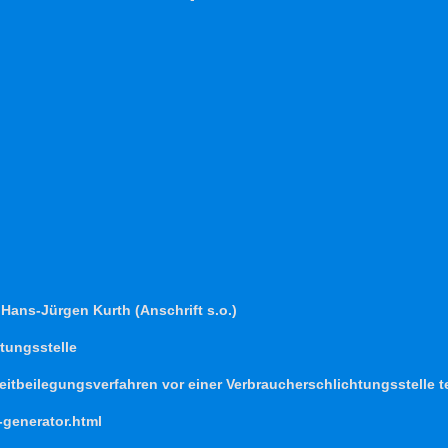
: Hans-Jürgen Kurth (Anschrift s.o.)
tungs­stelle
Streitbeilegungsverfahren vor einer Verbraucherschlichtungsstelle 
-generator.html